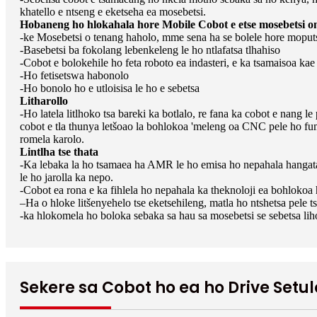
khatello e ntseng e eketseha ea mosebetsi.
Hobaneng ho hlokahala hore Mobile Cobot e etse mosebetsi o
-ke Mosebetsi o tenang haholo, mme sena ha se bolele hore moputs
-Basebetsi ba fokolang lebenkeleng le ho ntlafatsa tlhahiso
-Cobot e bolokehile ho feta roboto ea indasteri, e ka tsamaisoa
-Ho fetisetswa habonolo
-Ho bonolo ho e utloisisa le ho e sebetsa
Litharollo
-Ho latela litlhoko tsa bareki ka botlalo, re fana ka cobot e nang
cobot e tla thunya letšoao la bohlokoa 'meleng oa CNC pele ho fu
romela karolo.
Lintlha tse thata
-Ka lebaka la ho tsamaea ha AMR le ho emisa ho nepahala hangata h
le ho jarolla ka nepo.
-Cobot ea rona e ka fihlela ho nepahala ka theknoloji ea bohlokoa 
–Ha o hloke litšenyehelo tse eketsehileng, matla ho ntshetsa pele
-ka hlokomela ho boloka sebaka sa hau sa mosebetsi se sebetsa li
Sekere sa Cobot ho ea ho Drive Setul