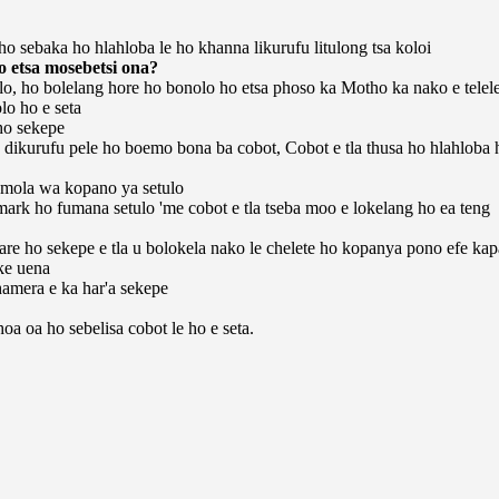
ho sebaka ho hlahloba le ho khanna likurufu litulong tsa koloi
 etsa mosebetsi ona?
o, ho bolelang hore ho bonolo ho etsa phoso ka Motho ka nako e telele
lo ho e seta
 ho sekepe
a dikurufu pele ho boemo bona ba cobot, Cobot e tla thusa ho hlahloba 
 mola wa kopano ya setulo
mark ho fumana setulo 'me cobot e tla tseba moo e lokelang ho ea teng
are ho sekepe e tla u bolokela nako le chelete ho kopanya pono efe kap
 ke uena
amera e ka har'a sekepe
a oa ho sebelisa cobot le ho e seta.