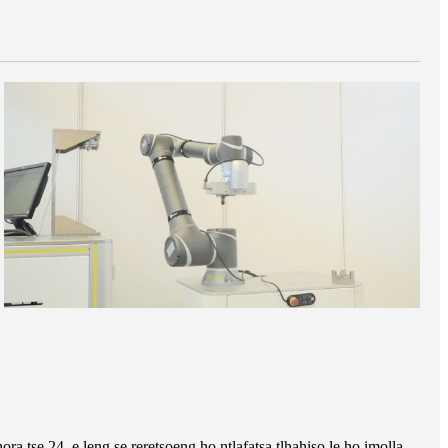
ra tse 24, e leng se reretsoeng ho ntlafatsa tlhahiso le ho imolla