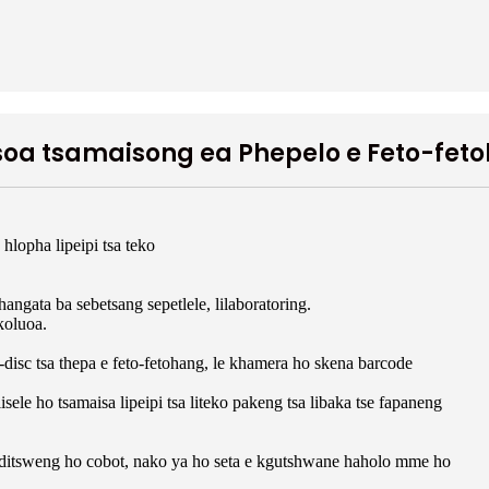
 tsoa tsamaisong ea Phepelo e Feto-fet
hlopha lipeipi tsa teko
angata ba sebetsang sepetlele, lilaboratoring.
koluoa.
-disc tsa thepa e feto-fetohang, le khamera ho skena barcode
sele ho tsamaisa lipeipi tsa liteko pakeng tsa libaka tse fapaneng
keditsweng ho cobot, nako ya ho seta e kgutshwane haholo mme ho