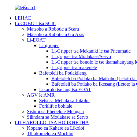
LEHAE
Li-COBOT tsa SCIC
Matsoho a Robotic a Scara
Matsoho a Robotic a 6 a Axis
Li-EOAT
Li-gripper
Li-Gripper tsa Mekaniki le tsa Pneumatic
Li-gripper tsa Motlakase/Servo
Li-Gripper tse bonolo le tse ikamahanyang
Li-gripper tsa makenete
Bafetoleli ba Potlakileng
Bafetoleli ba Potlako ba Matsoho (Letoto l
Bafetoleli ba Potlako ba Iketsang (Letoto l
Likarolo tse ling tsa EOAT
AGV le AMR
Setsi sa Mehala sa Likoloi
Forklift e bohlale
Sistimi ea Phepelo e Mengata
Silindara sa Motlakase sa Servo
LITHAROLLO TSA HO IKHETHA
Kopano ea Kahare ea Likoloi
Tlhokomelo ea Mochini