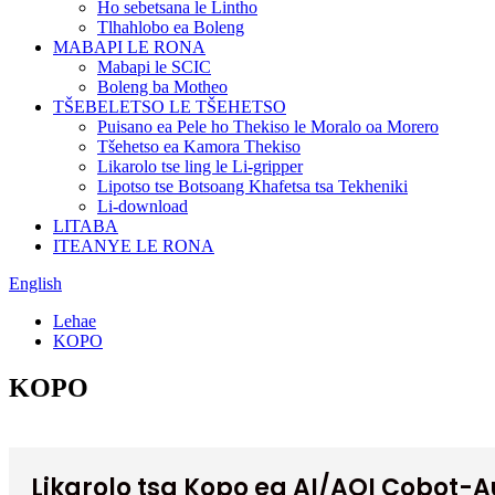
Ho sebetsana le Lintho
Tlhahlobo ea Boleng
MABAPI LE RONA
Mabapi le SCIC
Boleng ba Motheo
TŠEBELETSO LE TŠEHETSO
Puisano ea Pele ho Thekiso le Moralo oa Morero
Tšehetso ea Kamora Thekiso
Likarolo tse ling le Li-gripper
Lipotso tse Botsoang Khafetsa tsa Tekheniki
Li-download
LITABA
ITEANYE LE RONA
English
Lehae
KOPO
KOPO
Likarolo tsa Kopo ea AI/AOI Cobot-A