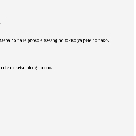
.
haeba ho na le phoso e tswang ho tokiso ya pele ho nako.
a efe e eketsehileng ho eona