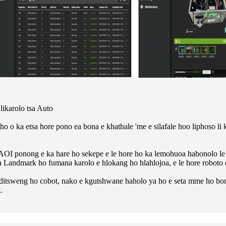
likarolo tsa Auto
ho o ka etsa hore pono ea bona e khathale 'me e silafale hoo liphoso l
le AOI ponong e ka hare ho sekepe e le hore ho ka lemohuoa habonolo le
i ea Landmark ho fumana karolo e hlokang ho hlahlojoa, e le hore roboto
ditsweng ho cobot, nako e kgutshwane haholo ya ho e seta mme ho bonol
.