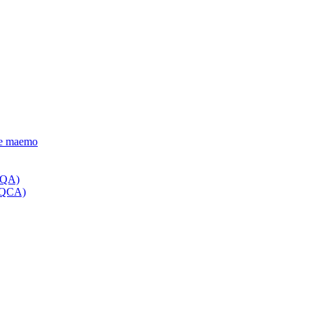
 le maemo
a QA)
a QCA)