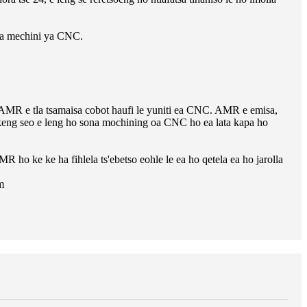
 ya mechini ya CNC.
r, AMR e tla tsamaisa cobot haufi le yuniti ea CNC. AMR e emisa,
akeng seo e leng ho sona mochining oa CNC ho ea lata kapa ho
ho ke ke ha fihlela ts'ebetso eohle le ea ho qetela ea ho jarolla
m