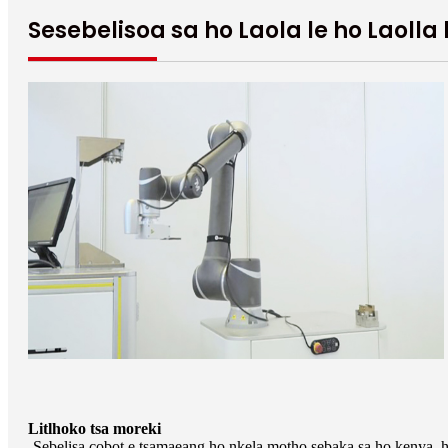
Sesebelisoa sa ho Laola le ho Laoll
Litlhoko tsa moreki
-Sebelisa cobot e tsamaeang ho nkela motho sebaka sa ho kenya, ho la