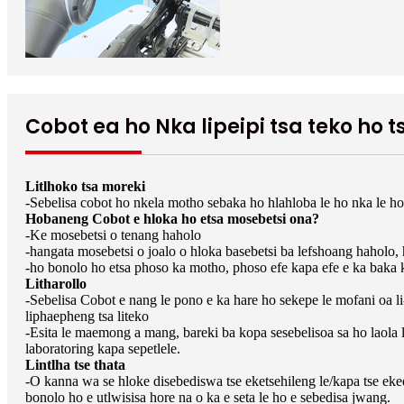
Cobot ea ho Nka lipeipi tsa teko ho
Litlhoko tsa moreki
-Sebelisa cobot ho nkela motho sebaka ho hlahloba le ho nka le ho 
Hobaneng Cobot e hloka ho etsa mosebetsi ona?
-Ke mosebetsi o tenang haholo
-hangata mosebetsi o joalo o hloka basebetsi ba lefshoang haholo, h
-ho bonolo ho etsa phoso ka motho, phoso efe kapa efe e ka baka 
Litharollo
-Sebelisa Cobot e nang le pono e ka hare ho sekepe le mofani oa li
liphaepheng tsa liteko
-Esita le maemong a mang, bareki ba kopa sesebelisoa sa ho laola li
laboratoring kapa sepetlele.
Lintlha tse thata
-O kanna wa se hloke disebediswa tse eketsehileng le/kapa tse e
bonolo ho e utlwisisa hore na o ka e seta le ho e sebedisa jwang.