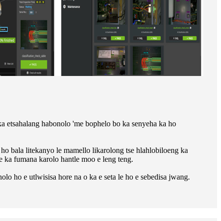
i ka etsahalang habonolo 'me bophelo bo ka senyeha ka ho
 ho bala litekanyo le mamello likarolong tse hlahlobiloeng ka
 e ka fumana karolo hantle moo e leng teng.
o ho e utlwisisa hore na o ka e seta le ho e sebedisa jwang.