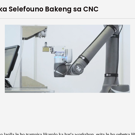
a ka Selefouno Bakeng sa CNC
olla le ho tsamaisa likarolo ka har'a workshop, esita le ho sebetsa liho