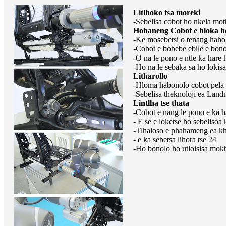
Litlhoko tsa moreki
-Sebelisa cobot ho nkela mot
Hobaneng Cobot e hloka ho
-Ke mosebetsi o tenang hahol
-Cobot e bobebe ebile e bono
-O na le pono e ntle ka hare
-Ho na le sebaka sa ho lokis
Litharollo
-Hloma habonolo cobot pela
-Sebelisa theknoloji ea Land
Lintlha tse thata
-Cobot e nang le pono e ka h
- E se e loketse ho sebelisoa
-Tlhaloso e phahameng ea kh
- e ka sebetsa lihora tse 24
-Ho bonolo ho utloisisa mokho