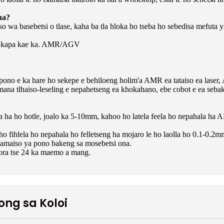
na?
o wa basebetsi o tlase, kaha ba tla hloka ho tseba ho sebedisa mefuta
 kae kapa kae ka. AMR/AGV
 le pono e ka hare ho sekepe e behiloeng holim'a AMR ea tataiso ea lase
mana tlhaiso-leseling e nepahetseng ea khokahano, ebe cobot e ea seb
a ho hotle, joalo ka 5-10mm, kahoo ho latela feela ho nepahala ha AMR 
ho fihlela ho nepahala ho felletseng ha mojaro le ho laolla ho 0.1-0.2m
 tsamaiso ya pono bakeng sa mosebetsi ona.
hora tse 24 ka maemo a mang.
ong sa Koloi