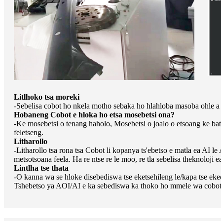
Litlhoko tsa moreki
-Sebelisa cobot ho nkela motho sebaka ho hlahloba masoba ohle a 
Hobaneng Cobot e hloka ho etsa mosebetsi ona?
-Ke mosebetsi o tenang haholo, Mosebetsi o joalo o etsoang ke bat
feletseng.
Litharollo
-Litharollo tsa rona tsa Cobot li kopanya ts'ebetso e matla ea AI 
metsotsoana feela. Ha re ntse re le moo, re tla sebelisa theknoloj
Lintlha tse thata
-O kanna wa se hloke disebediswa tse eketsehileng le/kapa tse eke
Tshebetso ya AOI/AI e ka sebediswa ka thoko ho mmele wa cobot